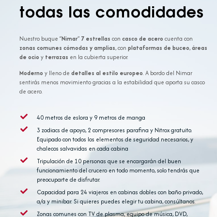
todas las comodidades
Nuestro buque “
Nimar
”
7 estrellas
con
casco de acero
cuenta con
zonas comunes cómodas y amplias
, con
plataformas de buceo
,
áreas
de ocio
y
terrazas
en la cubierta superior.
Moderno
y lleno de
detalles al estilo europeo
. A bordo del Nimar
sentirás menos movimiento gracias a la estabilidad que aporta su casco
de acero.
40 metros de eslora y 9 metros de manga
3 zodiacs de apoyo, 2 compresores parafina y Nitrox gratuito.
Equipado con todos los elementos de seguridad necesarios, y
chalecos salvavidas en cada cabina
Tripulación de 10 personas que se encargarán del buen
funcionamiento del crucero en todo momento, solo tendrás que
preocuparte de disfrutar.
Capacidad para 24 viajeros en cabinas dobles con baño privado,
a/a y minibar. Si quieres puedes elegir tu cabina, consúltanos.
Zonas comunes con TV de plasma, equipo de música, DVD,