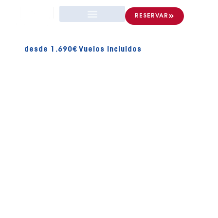
RESERVAR
desde 1.690€ Vuelos incluidos
RUTA NORTE + ISLAS
BROTHERS
Oferta Mar Rojo
Semana 13 al
20 de Mayo
Descubre los tesoros submarinos del Mar Rojo, uno de los