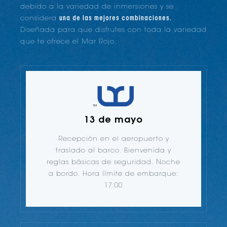
debido a la variedad de inmersiones y se
considera
una de las mejores combinaciones.
Diseñada para que disfrutes con toda la variedad
que te ofrece el Mar Rojo.
13 de mayo
Recepción en el aeropuerto y
traslado al barco. Bienvenida y
reglas básicas de seguridad. Noche
a bordo. Hora límite de embarque:
17:00